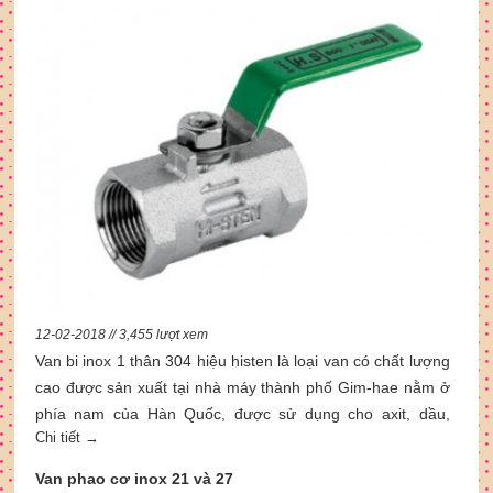
12-02-2018 // 3,455 lượt xem
Van bi inox 1 thân 304 hiệu histen là loại van có chất lượng
cao được sản xuất tại nhà máy thành phố Gim-hae nằm ở
phía nam của Hàn Quốc, được sử dụng cho axit, dầu,
Chi tiết →
nước, và một số chấy lỏng khác.
Van phao cơ inox 21 và 27