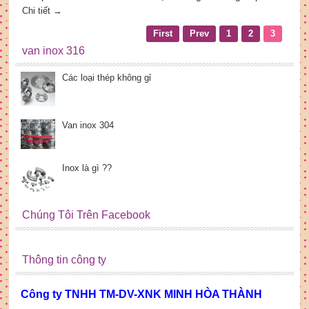
Chi tiết →
thị trường toàn quốc có các đặc tính và ứng dụng vượt trội
đảm bảo cho việc sử dụng lâu dài và tiện lợi đối với quý
First
Prev
1
2
3
khách hàng .
van inox 316
Các loại thép không gỉ
Van inox 304
Inox là gì ??
Chúng Tôi Trên Facebook
Thông tin công ty
Công ty TNHH TM-DV-XNK MINH HÒA THÀNH